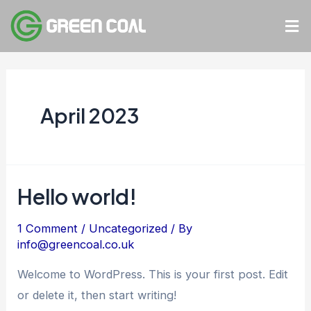
April 2023
Hello world!
1 Comment
/
Uncategorized
/ By
info@greencoal.co.uk
Welcome to WordPress. This is your first post. Edit
or delete it, then start writing!