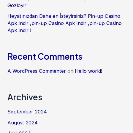
Gözləyir
Həyatınızdan Daha ən İstəyirsiniz? Pin-up Casino
Apk Indir ,pin-up Casino Apk Indir ,pin-up Casino
Apk Indir !
Recent Comments
A WordPress Commenter
on
Hello world!
Archives
September 2024
August 2024