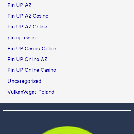
Pin UP AZ
Pin UP AZ Casino
Pin UP AZ Online
pin up casino
Pin UP Casino Online
Pin UP Online AZ
Pin UP Online Casino
Uncategorized
VulkanVegas Poland