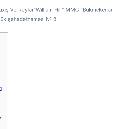
axış Və Rəylər
“William Hill” MMC “Bukmekerlər
vlük şəhadətnaməsi № 8.
ü
о