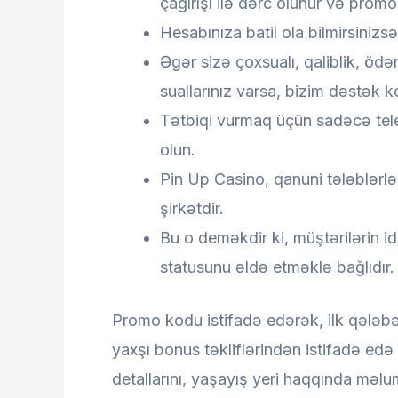
çağırışı ilə dərc olunur və prom
Hesabınıza batil ola bilmirsinizsə
Əgər sizə çoxsualı, qaliblik, ödə
suallarınız varsa, bizim dəstək
Tətbiqi vurmaq üçün sadəcə telef
olun.
Pin Up Casino, qanuni tələblərlə
şirkətdir.
Bu o deməkdir ki, müştərilərin i
statusunu əldə etməklə bağlıdır.
Promo kodu istifadə edərək, ilk qələb
yaxşı bonus təkliflərindən istifadə edə
detallarını, yaşayış yeri haqqında məlum