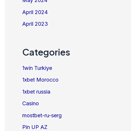
May 2024
April 2024
April 2023
Categories
1win Turkiye
1xbet Morocco
1xbet russia
Casino
mostbet-ru-serg
Pin UP AZ