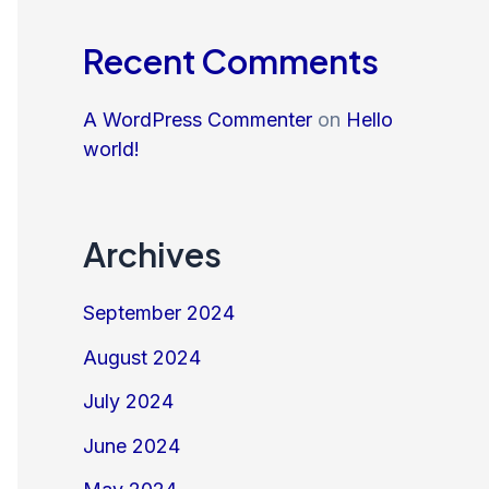
Recent Comments
A WordPress Commenter
on
Hello
world!
Archives
September 2024
August 2024
July 2024
June 2024