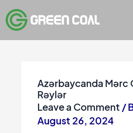
Azərbaycanda Mərc Oy
Rəylər
Leave a Comment
/ 
August 26, 2024