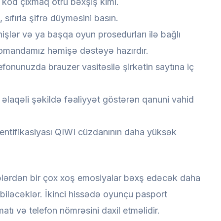
o kod çixmaq ötrü bəxşiş kimi.
, sıfırla şifrə düyməsini basın.
nişlər və ya başqa oyun prosedurları ilə bağlı
 komandamız həmişə dəstəyə hazırdır.
onunuzda brauzer vasitəsilə şirkətin saytına iç
 əlaqəli şəkildə fəaliyyət göstərən qanuni vahid
dentifikasiyası QIWI cüzdanının daha yüksək
ələrdən bir çox xoş emosiyalar bəxş edəcək daha
 biləcəklər. İkinci hissədə oyunçu pasport
atı və telefon nömrəsini daxil etməlidir.