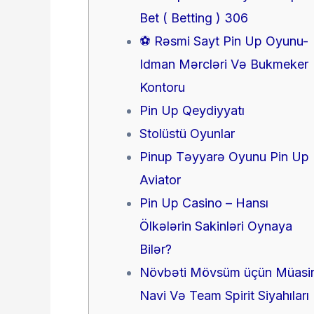
Bet ( Betting ) 306
⚽ Rəsmi Sayt Pin Up Oyunu-
Idman Mərcləri Və Bukmeker
Kontoru
Pin Up Qeydiyyatı
Stolüstü Oyunlar
Pinup Təyyarə Oyunu Pin Up
Aviator
Pin Up Casino – Hansı
Ölkələrin Sakinləri Oynaya
Bilər?
Növbəti Mövsüm üçün Müasi
Navi Və Team Spirit Siyahıları